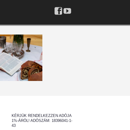
Previous
Previous
Next
Next
Year
Month
Month
Year
KÉRJÜK RENDELKEZZEN ADÓJA
1%-ÁRÓL! ADÓSZÁM: 18396041-1-
43