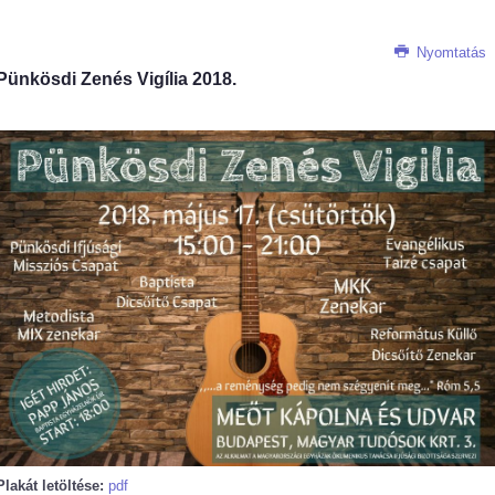
Nyomtatás
Pünkösdi Zenés Vigília 2018.
Plakát letöltése:
pdf