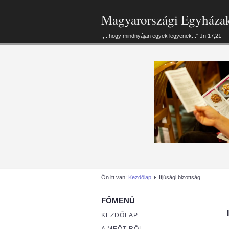
Magyarországi Egyháza
,,...hogy mindnyájan egyek legyenek..." Jn 17,21
Ön itt van:
Kezdőlap
Ifjúsági bizottság
FŐMENÜ
KEZDŐLAP