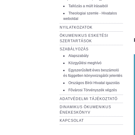
Tallózás a múlt írásaiból
Theologiai szemle - Hivatalos
weboldal
NYILATKOZATOK
ÖKUMENIKUS ESKETÉSI
SZERTARTÁSOK
SZABÁLYOZÁS
Alapszabály
Közgyűlési meghívó
Egyszerűsített éves beszámoló
és független könyvvizsgálói jelentés
Országos Bírói Hivatal igazolás
Fővárosi Törvényszék végzés
ADATVÉDELMI TÁJÉKOZTATÓ
DINAMIKUS ÖKUMENIKUS
ÉNEKESKÖNYV
KAPCSOLAT