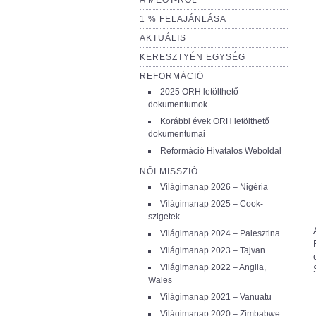
A MEÖT-RŐL
1 % FELAJÁNLÁSA
AKTUÁLIS
KERESZTYÉN EGYSÉG
REFORMÁCIÓ
2025 ORH letölthető
dokumentumok
Korábbi évek ORH letölthető
dokumentumai
Reformáció Hivatalos Weboldal
NŐI MISSZIÓ
Világimanap 2026 – Nigéria
Világimanap 2025 – Cook-
szigetek
Világimanap 2024 – Palesztina
Világimanap 2023 – Tajvan
Világimanap 2022 – Anglia,
Wales
Világimanap 2021 – Vanuatu
Világimanap 2020 – Zimbabwe