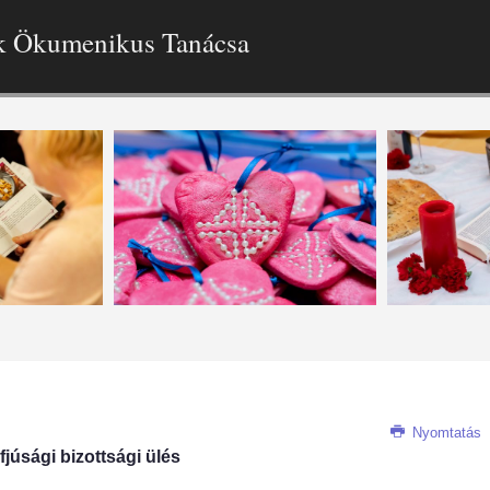
k Ökumenikus Tanácsa
Nyomtatás
Ifjúsági bizottsági ülés