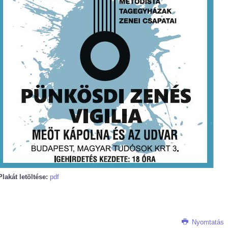
Plakát letöltése:
pdf
Nyomtatás