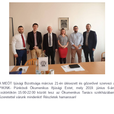
A MEÖT Ijúsági Bizottsága március 21-én ülésezett és gőzerővel szervezi 
PIKINK- Pünkösdi Ökumenikus Ifjúsági Estet, mely 2019. június 6-án
csütörtökön 15:00-22:00 között lesz az Ökumenikus Tanàcs székházában
Szeretettel várunk mindenkit! Részletek hamarosan!