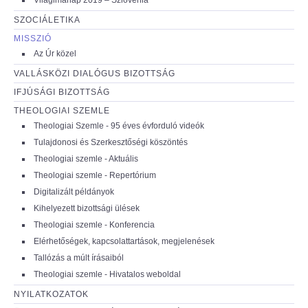
SZOCIÁLETIKA
MISSZIÓ
Az Úr közel
VALLÁSKÖZI DIALÓGUS BIZOTTSÁG
IFJÚSÁGI BIZOTTSÁG
THEOLOGIAI SZEMLE
Theologiai Szemle - 95 éves évforduló videók
Tulajdonosi és Szerkesztőségi köszöntés
Theologiai szemle - Aktuális
Theologiai szemle - Repertórium
Digitalizált példányok
Kihelyezett bizottsági ülések
Theologiai szemle - Konferencia
Elérhetőségek, kapcsolattartások, megjelenések
Tallózás a múlt írásaiból
Theologiai szemle - Hivatalos weboldal
NYILATKOZATOK