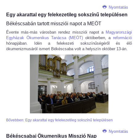
Nyomtatás
Egy akarattal egy felekezetileg sokszínű településen
Békéscsabán tartott missziói napot a MEÖT
Évente más-más városban rendez missziói napot a
Magyarországi
Egyházak Ökumenikus Tanácsa (MEÖT)
októberben, a
reformáció
hónapjában. Idén a felekezeti sokszínűségéről és élő
ökumenizmusáról ismert Békéscsaba volt a helyszín október 13-án.
Bővebben: Egy akarattal egy felekezetileg sokszínű településen
Nyomtatás
Békéscsabai Ökumenikus Misszió Nap