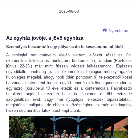
2026-08-08
Nyomtatás
Az egyház jövője, a jövő egyháza
Személyes beszámoló egy pályakezdő lelkésztanonc tollából
A teológiai tanulmányaim elején vettem először részt az ún.
ökumenikus lelkészi és munkatársi konferencián, az idein (Révfülöp,
június 22-26.) már mint frissen végzett lelkésztanonc. Egészen
egyedülálló lehetőség ez az ökumenikus teológiai műhely, igazán
különleges megélni, ahogy több (idén pontosan 9) felekezetből közel
hatvanan, testvérként tudunk együtt lenni és közösen gondolkodni az
egyházról (körülbelül 40 éve létezik ez a konferencia!). Pályakezdő
fiatalként saját felekezeten belül is izgalmas a több évtizede
szolgálatban lévők vagy már nyugdíjas lelkészek tapasztalatait,
meglátásait hallgatni, de ebben a közösségben ez még gazdagabb,
hiszen ökumenikus kitekintést kaphatunk.