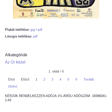
Plakát letöltése:
jpg
/
pdf
Liturgia letöltése:
pdf
Alkategóriák
Az Úr közel
1. oldal / 6
Első
Előző
1
2
3
4
5
6
Tovább
Utolsó
KÉRJÜK RENDELKEZZEN ADÓJA 1%-ÁRÓL! ADÓSZÁM: 18396041-
1-43