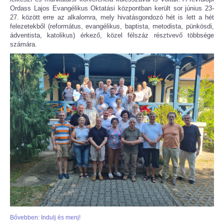
Ordass Lajos Evangélikus Oktatási központban került sor június 23-
27. között erre az alkalomra, mely hivatásgondozó hét is lett a hét
felezetekből (református, evangélikus, baptista, metodista, pünkösdi,
ádventista, katolikus) érkező, közel félszáz résztvevő többsége
számára.
Bővebben: Indulj és menj!