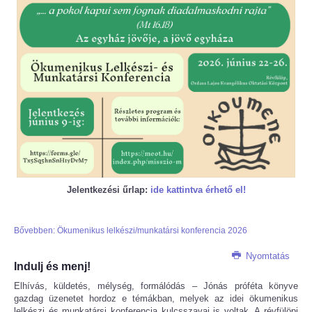
Jelentkezési űrlap:
ide kattintva érhető el
!
Bővebben: Ökumenikus lelkészi/munkatársi konferencia 2026
Nyomtatás
Indulj és menj!
Elhívás, küldetés, mélység, formálódás – Jónás próféta könyve
gazdag üzenetet hordoz e témákban, melyek az idei ökumenikus
lelkészi és munkatársi konferencia kulcsszavai is voltak. A révfülöpi