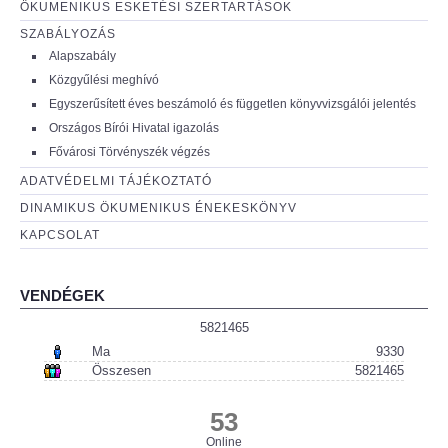
ÖKUMENIKUS ESKETÉSI SZERTARTÁSOK
SZABÁLYOZÁS
Alapszabály
Közgyűlési meghívó
Egyszerűsített éves beszámoló és független könyvvizsgálói jelentés
Országos Bírói Hivatal igazolás
Fővárosi Törvényszék végzés
ADATVÉDELMI TÁJÉKOZTATÓ
DINAMIKUS ÖKUMENIKUS ÉNEKESKÖNYV
KAPCSOLAT
VENDÉGEK
5821465
Ma
9330
Összesen
5821465
53
Online