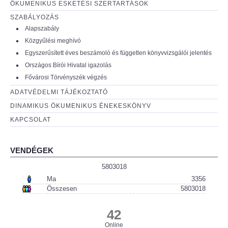
ÖKUMENIKUS ESKETÉSI SZERTARTÁSOK
SZABÁLYOZÁS
Alapszabály
Közgyűlési meghívó
Egyszerűsített éves beszámoló és független könyvvizsgálói jelentés
Országos Bírói Hivatal igazolás
Fővárosi Törvényszék végzés
ADATVÉDELMI TÁJÉKOZTATÓ
DINAMIKUS ÖKUMENIKUS ÉNEKESKÖNYV
KAPCSOLAT
VENDÉGEK
5803018
Ma
3356
Összesen
5803018
42
Online