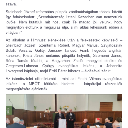
szava.
Steinbach József református püspök záróimádságában többek között
így fohászkodott: „Szentháromság Isten! Kezedben van nemzetünk
jövője. Nem kutatjuk mit hoz, csak Te magad jöjj velünk, hogy
megnyíljon előttünk a megújulás útja, s mi áldás lehessünk ebben a
világban!”
Az alkalom a Himnusz eléneklése után a felekezetek képviselői –
Steinbach József, Szentirmai Róbert, Magyar Marius, Szvjatoszláv
Bulah, Voiszlav Gality, Jancsev Tancsó, Frank Hegedűs anglikán
kanonok, Kriza János unitárius püspöki helynök, Szemerei János,
Róna Tamás főrabbi, a Magyarhoni Zsidó Imaegylet elnöke és
Gregersen-​Labossa György evangélikus lelkész, a Johannita
Lovagrend káplánja, majd Erdő Péter bíboros – áldásával zárult.
Az istentisztelet offertóriumát – mint azt Fischl Vilmos evangélikus
lelkész, a MEÖT főtitkára hirdette – kárpátaljai rászorulók
megsegítésére ajánlották.