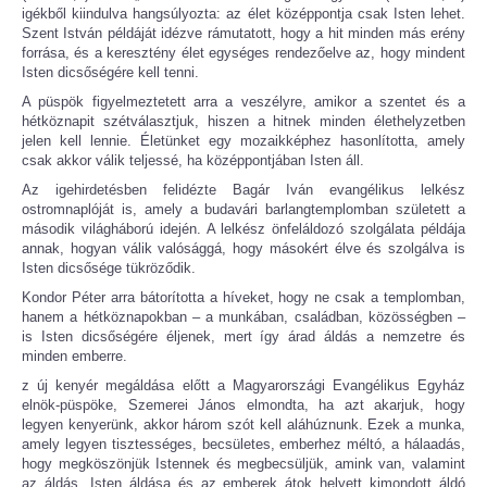
igékből kiindulva hangsúlyozta: az élet középpontja csak Isten lehet.
Szent István példáját idézve rámutatott, hogy a hit minden más erény
forrása, és a keresztény élet egységes rendezőelve az, hogy mindent
Isten dicsőségére kell tenni.
A püspök figyelmeztetett arra a veszélyre, amikor a szentet és a
hétköznapit szétválasztjuk, hiszen a hitnek minden élethelyzetben
jelen kell lennie. Életünket egy mozaikképhez hasonlította, amely
csak akkor válik teljessé, ha középpontjában Isten áll.
Az igehirdetésben felidézte Bagár Iván evangélikus lelkész
ostromnaplóját is, amely a budavári barlangtemplomban született a
második világháború idején. A lelkész önfeláldozó szolgálata példája
annak, hogyan válik valósággá, hogy másokért élve és szolgálva is
Isten dicsősége tükröződik.
Kondor Péter arra bátorította a híveket, hogy ne csak a templomban,
hanem a hétköznapokban – a munkában, családban, közösségben –
is Isten dicsőségére éljenek, mert így árad áldás a nemzetre és
minden emberre.
z új kenyér megáldása előtt a Magyarországi Evangélikus Egyház
elnök-​püspöke, Szemerei János elmondta, ha azt akarjuk, hogy
legyen kenyerünk, akkor három szót kell aláhúznunk. Ezek a munka,
amely legyen tisztességes, becsületes, emberhez méltó, a hálaadás,
hogy megköszönjük Istennek és megbecsüljük, amink van, valamint
az áldás, Isten áldása és az emberek átok helyett kimondott áldó