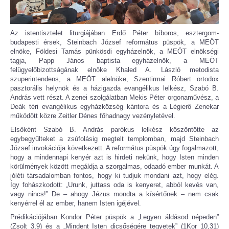
Az istentisztelet liturgiájában Erdő Péter bíboros, esztergom-​
budapesti érsek, Steinbach József református püspök, a MEÖT
elnöke, Földesi Tamás pünkösdi egyházelnök, a MEÖT elnökségi
tagja, Papp János baptista egyházelnök, a MEÖT
felügyelőbizottságának elnöke Khaled A. László metodista
szuperintendens, a MEÖT alelnöke, Szentirmai Róbert ortodox
pasztorális helynök és a házigazda evangélikus lelkész, Szabó B.
András vett részt. A zenei szolgálatban Mekis Péter orgonaművész, a
Deák téri evangélikus egyházközség kántora és a Légierő Zenekar
működött közre Zeitler Dénes főhadnagy vezényletével.
Elsőként Szabó B. András parókus lelkész köszöntötte az
egybegyűlteket a zsúfolásig megtelt templomban, majd Steinbach
József invokációja következett. A református püspök úgy fogalmazott,
hogy a mindennapi kenyér azt is hirdeti nekünk, hogy Isten minden
körülmények között megáldja a szorgalmas, odaadó ember munkát. A
jóléti társadalomban fontos, hogy ki tudjuk mondani azt, hogy elég.
Így fohászkodott: „Urunk, juttass oda is kenyeret, abból kevés van,
vagy nincs!” De – ahogy Jézus mondta a kísértőnek – nem csak
kenyérrel él az ember, hanem Isten igéjével.
Prédikációjában Kondor Péter püspök a „Legyen áldásod népeden”
(Zsolt 3,9) és a „Mindent Isten dicsőségére tegyetek” (1Kor 10,31)