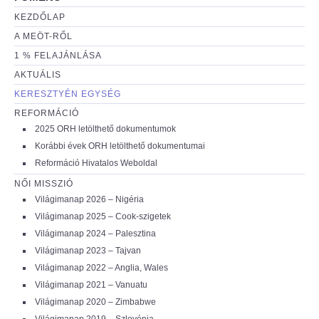
KEZDŐLAP
A MEÖT-RŐL
1 % FELAJÁNLÁSA
AKTUÁLIS
KERESZTYÉN EGYSÉG
REFORMÁCIÓ
2025 ORH letölthető dokumentumok
Korábbi évek ORH letölthető dokumentumai
Reformáció Hivatalos Weboldal
NŐI MISSZIÓ
Világimanap 2026 – Nigéria
Világimanap 2025 – Cook-szigetek
Világimanap 2024 – Palesztina
Világimanap 2023 – Tajvan
Világimanap 2022 – Anglia, Wales
Világimanap 2021 – Vanuatu
Világimanap 2020 – Zimbabwe
Világimanap 2019 – Szlovénia