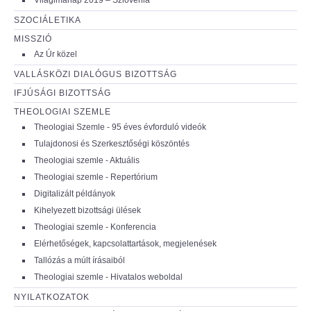
SZOCIÁLETIKA
MISSZIÓ
Az Úr közel
VALLÁSKÖZI DIALÓGUS BIZOTTSÁG
IFJÚSÁGI BIZOTTSÁG
THEOLOGIAI SZEMLE
Theologiai Szemle - 95 éves évforduló videók
Tulajdonosi és Szerkesztőségi köszöntés
Theologiai szemle - Aktuális
Theologiai szemle - Repertórium
Digitalizált példányok
Kihelyezett bizottsági ülések
Theologiai szemle - Konferencia
Elérhetőségek, kapcsolattartások, megjelenések
Tallózás a múlt írásaiból
Theologiai szemle - Hivatalos weboldal
NYILATKOZATOK