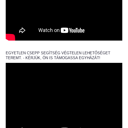
EGYETLEN CSEPP SEGÍTSÉG VÉGTELEN LEHETŐSÉGET
TEREMT. - KÉRJÜK, ÖN IS TÁMOGASSA EGYHÁZÁT!