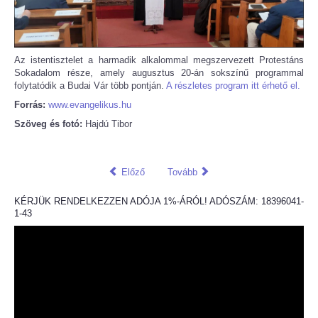
Az istentisztelet a harmadik alkalommal megszervezett Protestáns
Sokadalom része, amely augusztus 20-án sokszínű programmal
folytatódik a Budai Vár több pontján.
A részletes program itt érhető el.
Forrás:
www.evangelikus.hu
Szöveg és fotó:
Hajdú Tibor
Előző
Tovább
KÉRJÜK RENDELKEZZEN ADÓJA 1%-ÁRÓL! ADÓSZÁM: 18396041-
1-43