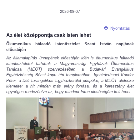
2026-08-07
Nyomtatás
Az élet középpontja csak Isten lehet
Ökumenikus hálaadó istentisztelet Szent István napjának
előestéjén
Az államalapítás ünnepének előestéjén idén is ökumenikus hálaadó
istentiszteletet tartottak a Magyarországi Egyházak Ökumenikus
Tanácsa (MEÖT) szervezésében a Budavári Evangélikus
Egyházközség Bécsi kapu téri templomában. Igehirdetéssel Kondor
Péter, a Déli Evangélikus Egyházkerület püspöke, a MEÖT alelnöke
kiemelte: a hit minden más erény forrása, és a keresztény élet
egységes rendezőelve az, hogy mindent Isten dicsőségére kell tenni.