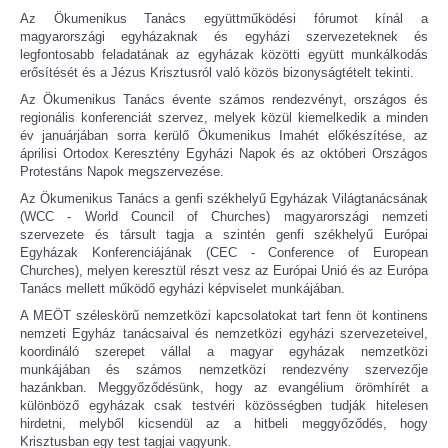
Az Ökumenikus Tanács együttműködési fórumot kínál a
magyarországi egyházaknak és egyházi szervezeteknek és
legfontosabb feladatának az egyházak közötti együtt munkálkodás
erősítését és a Jézus Krisztusról való közös bizonyságtételt tekinti.
Az Ökumenikus Tanács évente számos rendezvényt, országos és
regionális konferenciát szervez, melyek közül kiemelkedik a minden
év januárjában sorra kerülő Ökumenikus Imahét előkészítése, az
áprilisi Ortodox Keresztény Egyházi Napok és az októberi Országos
Protestáns Napok megszervezése.
Az Ökumenikus Tanács a genfi székhelyű Egyházak Világtanácsának
(WCC - World Council of Churches) magyarországi nemzeti
szervezete és társult tagja a szintén genfi székhelyű Európai
Egyházak Konferenciájának (CEC - Conference of European
Churches), melyen keresztül részt vesz az Európai Unió és az Európa
Tanács mellett működő egyházi képviselet munkájában.
A MEÖT széleskörű nemzetközi kapcsolatokat tart fenn öt kontinens
nemzeti Egyház tanácsaival és nemzetközi egyházi szervezeteivel,
koordináló szerepet vállal a magyar egyházak nemzetközi
munkájában és számos nemzetközi rendezvény szervezője
hazánkban. Meggyőződésünk, hogy az evangélium örömhírét a
különböző egyházak csak testvéri közösségben tudják hitelesen
hirdetni, melyből kicsendül az a hitbeli meggyőződés, hogy
Krisztusban egy test tagjai vagyunk.