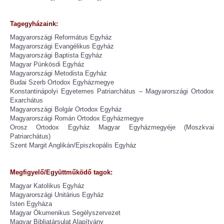
Tagegyházaink:
Magyarországi Református Egyház
Magyarországi Evangélikus Egyház
Magyarországi Baptista Egyház
Magyar Pünkösdi Egyház
Magyarországi Metodista Egyház
Budai Szerb Ortodox Egyházmegye
Konstantinápolyi Egyetemes Patriarchátus – Magyarországi Ortodox
Exarchátus
Magyarországi Bolgár Ortodox Egyház
Magyarországi Román Ortodox Egyházmegye
Orosz Ortodox Egyház Magyar Egyházmegyéje (Moszkvai
Patriarchátus)
Szent Margit Anglikán/Episzkopális Egyház
Megfigyelő/Együttműködő tagok:
Magyar Katolikus Egyház
Magyarországi Unitárius Egyház
Isten Egyháza
Magyar Ökumenikus Segélyszervezet
Magyar Bibliatársulat Alapítvány