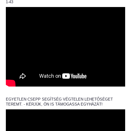
1-43
EGYETLEN CSEPP SEGÍTSÉG VÉGTELEN LEHETŐSÉGET
TEREMT. - KÉRJÜK, ÖN IS TÁMOGASSA EGYHÁZÁT!