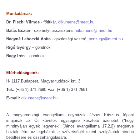
Munkatársak:
Dr. Fischl Vilmos
- főtitkár,
oikumene@meot.hu
Balás Eszter
- személyi asszisztens,
oikumene@meot.hu
Nagyné Lehoczki Anita
- gazdasági vezető,
penzugy@meot.hu
Rigó György
– gondnok
Nagy Irén
– gondnok
Elérhetőségeink:
H- 1117 Budapest, Magyar tudósok krt. 3.
Tel.:
(+36-1) 371-2690 Fax: (+36-1) 371-2691
E-mail:
oikumene@meot.hu
A magyarországi evangéliumi egyházak Jézus Krisztus főpapi
imájának az Őt követők egységére késztető üzenetét ("hogy
mindnyájan egyek legyenek" [János evangéliuma 17,21]) megértve
hozták létre az egyházak e szövetségét szent szolgálatuk hívebb
betöltésére és összehangolására.