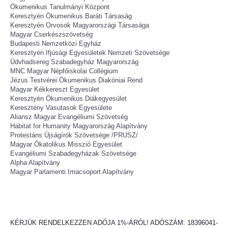
Ökumenikus Tanulmányi Központ
Keresztyén Ökumenikus Baráti Társaság
Keresztyén Orvosok Magyarországi Társasága
Magyar Cserkészszövetség
Budapesti Nemzetközi Egyház
Keresztyén Ifjúsági Egyesületek Nemzeti Szövetsége
Üdvhadsereg Szabadegyház Magyarország
MNC Magyar Népfőiskolai Collégium
Jézus Testvérei Ökumenikus Diakóniai Rend
Magyar Kékkereszt Egyesület
Keresztyén Ökumenikus Diákegyesület
Keresztény Vasutasok Egyesülete
Aliansz Magyar Evangéliumi Szövetség
Habitat for Humanity Magyarország Alapítvány
Protestáns Újságírók Szövetsége /PRUSZ/
Magyar Ókatolikus Misszió Egyesület
Evangéliumi Szabadegyházak Szövetsége
Alpha Alapítvány
Magyar Parlamenti Imacsoport Alapítvány
KÉRJÜK RENDELKEZZEN ADÓJA 1%-ÁRÓL! ADÓSZÁM: 18396041-