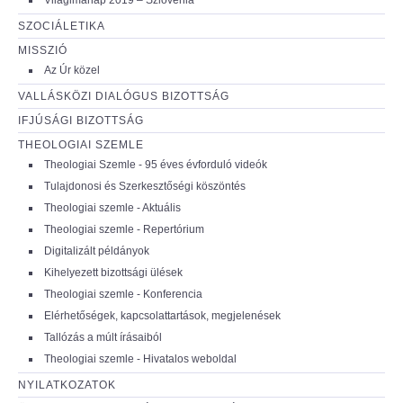
SZOCIÁLETIKA
MISSZIÓ
Az Úr közel
VALLÁSKÖZI DIALÓGUS BIZOTTSÁG
IFJÚSÁGI BIZOTTSÁG
THEOLOGIAI SZEMLE
Theologiai Szemle - 95 éves évforduló videók
Tulajdonosi és Szerkesztőségi köszöntés
Theologiai szemle - Aktuális
Theologiai szemle - Repertórium
Digitalizált példányok
Kihelyezett bizottsági ülések
Theologiai szemle - Konferencia
Elérhetőségek, kapcsolattartások, megjelenések
Tallózás a múlt írásaiból
Theologiai szemle - Hivatalos weboldal
NYILATKOZATOK