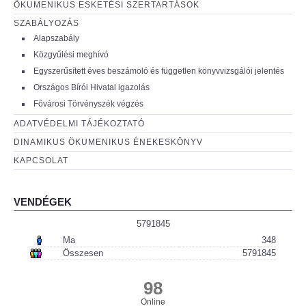
ÖKUMENIKUS ESKETÉSI SZERTARTÁSOK
SZABÁLYOZÁS
Alapszabály
Közgyűlési meghívó
Egyszerűsített éves beszámoló és független könyvvizsgálói jelentés
Országos Bírói Hivatal igazolás
Fővárosi Törvényszék végzés
ADATVÉDELMI TÁJÉKOZTATÓ
DINAMIKUS ÖKUMENIKUS ÉNEKESKÖNYV
KAPCSOLAT
VENDÉGEK
5791845
Ma
348
Összesen
5791845
98
Online