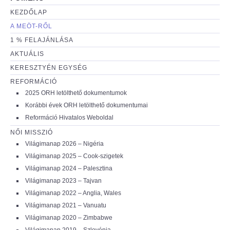
KEZDŐLAP
A MEÖT-RŐL
1 % FELAJÁNLÁSA
AKTUÁLIS
KERESZTYÉN EGYSÉG
REFORMÁCIÓ
2025 ORH letölthető dokumentumok
Korábbi évek ORH letölthető dokumentumai
Reformáció Hivatalos Weboldal
NŐI MISSZIÓ
Világimanap 2026 – Nigéria
Világimanap 2025 – Cook-szigetek
Világimanap 2024 – Palesztina
Világimanap 2023 – Tajvan
Világimanap 2022 – Anglia, Wales
Világimanap 2021 – Vanuatu
Világimanap 2020 – Zimbabwe
Világimanap 2019 – Szlovénia