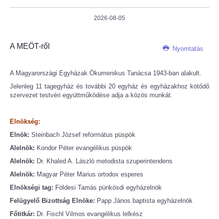
2026-08-05
A MEÖT-ről
Nyomtatás
A Magyarországi Egyházak Ökumenikus Tanácsa 1943-ban alakult.
Jelenleg 11 tagegyház és további 20 egyház és egyházakhoz kötődő
szervezet testvéri együttműködése adja a közös munkát.
Elnökség:
Elnök:
Steinbach József református püspök
Alelnök:
Kondor Péter evangélikus püspök
Alelnök:
Dr. Khaled A. László metodista szuperintendens
Alelnök:
Magyar Péter Marius ortodox esperes
Elnökségi tag:
Földesi Tamás pünkösdi egyházelnök
Felügyelő Bizottság Elnöke:
Papp János baptista egyházelnök
Főtitkár:
Dr. Fischl Vilmos evangélikus lelkész