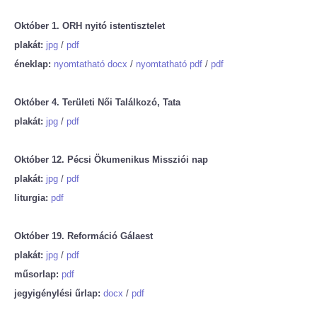
Október 1. ORH nyitó istentisztelet
plakát:
jpg
/
pdf
éneklap:
nyomtatható docx
/
nyomtatható pdf
/
pdf
Október 4. Területi Női Találkozó, Tata
plakát:
jpg
/
pdf
Október 12. Pécsi Ökumenikus Missziói nap
plakát:
jpg
/
pdf
liturgia:
pdf
Október 19. Reformáció Gálaest
plakát:
jpg
/
pdf
műsorlap:
pdf
jegyigénylési űrlap:
docx
/
pdf