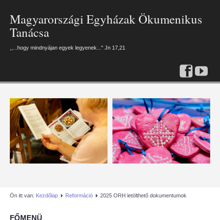
Magyarországi Egyházak Ökumenikus
Tanácsa
,,...hogy mindnyájan egyek legyenek..." Jn 17,21
Previous
Previous
Next
Next
Year
Month
Month
Year
Ön itt van:
Kezdőlap
Reformáció
2025 ORH letölthető dokumentumok
FŐMENÜ