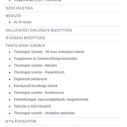
SZOCIÁLETIKA
MISSZIÓ
Az Úr közel
VALLÁSKÖZI DIALÓGUS BIZOTTSÁG
IFJÚSÁGI BIZOTTSÁG
THEOLOGIAI SZEMLE
Theologiai Szemle - 95 éves évforduló videók
Tulajdonosi és Szerkesztőségi köszöntés
Theologiai szemle - Aktuális
Theologiai szemle - Repertórium
Digitalizált példányok
Kihelyezett bizottsági ülések
Theologiai szemle - Konferencia
Elérhetőségek, kapcsolattartások, megjelenések
Tallózás a múlt írásaiból
Theologiai szemle - Hivatalos weboldal
NYILATKOZATOK