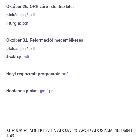
Október 26. ORH záró istentisztelet
plakát
:
jpg
/
pdf
liturgia
: pdf
Október 31. Reformációi megemlékezés
plakát
:
jpg
/
pdf
éneklap
:
pdf
Helyi regisztrált programok:
pdf
Honlapos plakát:
jpg
/
pdf
KÉRJÜK RENDELKEZZEN ADÓJA 1%-ÁRÓL! ADÓSZÁM: 18396041-
1-43