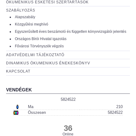
ÖKUMENIKUS ESKETÉSI SZERTARTÁSOK
SZABÁLYOZÁS
Alapszabály
Közgyűlési meghívó
Egyszerűsített éves beszámoló és független könyvvizsgálói jelentés
Országos Bírói Hivatal igazolás
Fővárosi Törvényszék végzés
ADATVÉDELMI TÁJÉKOZTATÓ
DINAMIKUS ÖKUMENIKUS ÉNEKESKÖNYV
KAPCSOLAT
VENDÉGEK
5824522
Ma
210
Összesen
5824522
36
Online