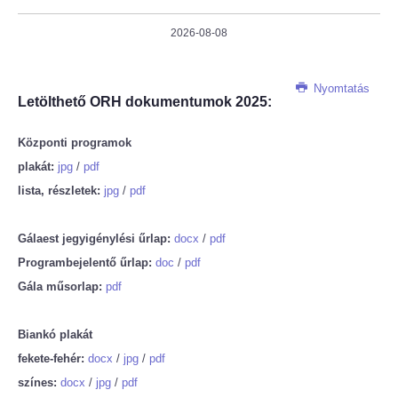
2026-08-08
Nyomtatás
Letölthető ORH dokumentumok 2025:
Központi programok
plakát:
jpg
/
pdf
lista, részletek:
jpg
/
pdf
Gálaest jegyigénylési űrlap:
docx
/
pdf
Programbejelentő űrlap:
doc
/
pdf
Gála műsorlap:
pdf
Biankó plakát
fekete-fehér:
docx
/
jpg
/
pdf
színes:
docx
/
jpg
/
pdf