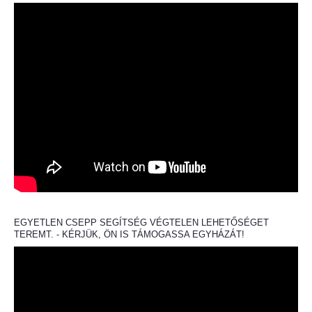
EGYETLEN CSEPP SEGÍTSÉG VÉGTELEN LEHETŐSÉGET
TEREMT. - KÉRJÜK, ÖN IS TÁMOGASSA EGYHÁZÁT!