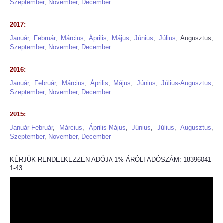
Szeptember
,
November
,
December
2017:
Január
,
Február
,
Március
,
Április
,
Május
,
Június
,
Július
, Augusztus,
Szeptember
,
November
,
December
2016:
Január
,
Február
,
Március
,
Április
,
Május
,
Június
,
Július-Augusztus
,
Szeptember
,
November
,
December
2015:
Január
-Február
,
Március
,
Április-Május
,
Június
,
Július
,
Augusztus
,
Szeptember
,
November
,
December
KÉRJÜK RENDELKEZZEN ADÓJA 1%-ÁRÓL! ADÓSZÁM: 18396041-
1-43