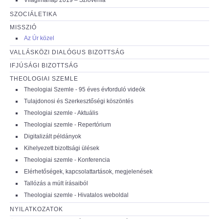
SZOCIÁLETIKA
MISSZIÓ
Az Úr közel
VALLÁSKÖZI DIALÓGUS BIZOTTSÁG
IFJÚSÁGI BIZOTTSÁG
THEOLOGIAI SZEMLE
Theologiai Szemle - 95 éves évforduló videók
Tulajdonosi és Szerkesztőségi köszöntés
Theologiai szemle - Aktuális
Theologiai szemle - Repertórium
Digitalizált példányok
Kihelyezett bizottsági ülések
Theologiai szemle - Konferencia
Elérhetőségek, kapcsolattartások, megjelenések
Tallózás a múlt írásaiból
Theologiai szemle - Hivatalos weboldal
NYILATKOZATOK