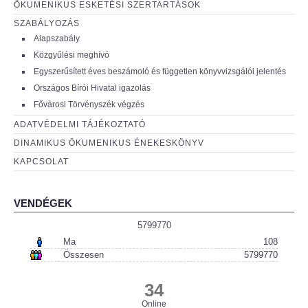
ÖKUMENIKUS ESKETÉSI SZERTARTÁSOK
SZABÁLYOZÁS
Alapszabály
Közgyűlési meghívó
Egyszerűsített éves beszámoló és független könyvvizsgálói jelentés
Országos Bírói Hivatal igazolás
Fővárosi Törvényszék végzés
ADATVÉDELMI TÁJÉKOZTATÓ
DINAMIKUS ÖKUMENIKUS ÉNEKESKÖNYV
KAPCSOLAT
VENDÉGEK
5799770
Ma
108
Összesen
5799770
34
Online