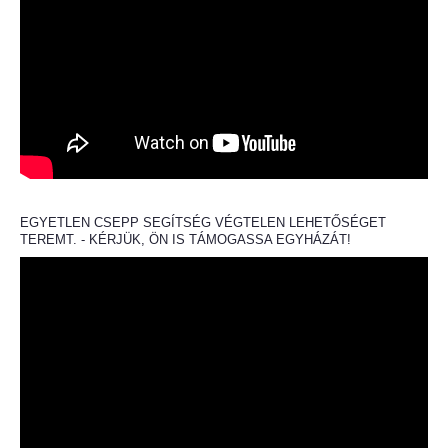
EGYETLEN CSEPP SEGÍTSÉG VÉGTELEN LEHETŐSÉGET
TEREMT. - KÉRJÜK, ÖN IS TÁMOGASSA EGYHÁZÁT!