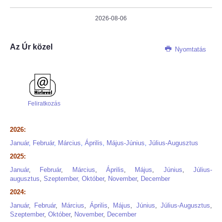
2026-08-06
Az Úr közel
Nyomtatás
Feliratkozás
2026:
Január
,
Február
,
M
árcius
,
Április
,
Május-Június
,
Július-Augusztus
2025:
Január
,
Február
,
Március
,
Április
,
Május
,
Június
,
Július-
augusztus
,
Szeptember,
Október
,
November
,
December
2024:
Január
,
Február
,
Március
,
Április
,
Május
,
Június
,
Július-Augusztus
,
Szeptember
,
Október
,
November
,
December