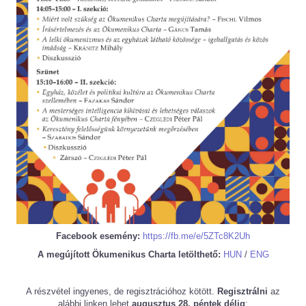
Facebook esemény:
https://fb.me/e/5ZTc8K2Uh
A megújított Ökumenikus Charta letölthető:
HUN
/
ENG
A részvétel ingyenes, de regisztrációhoz kötött.
Regisztrálni
az
alábbi linken lehet
augusztus 28. péntek délig
: