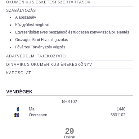
ÖKUMENIKUS ESKETÉSI SZERTARTÁSOK
SZABÁLYOZÁS
Alapszabály
Közgyűlési meghívó
Egyszerűsített éves beszámoló és független könyvvizsgálói jelentés
Országos Bírói Hivatal igazolás
Fővárosi Törvényszék végzés
ADATVÉDELMI TÁJÉKOZTATÓ
DINAMIKUS ÖKUMENIKUS ÉNEKESKÖNYV
KAPCSOLAT
VENDÉGEK
5801102
Ma
1440
Összesen
5801102
29
Online