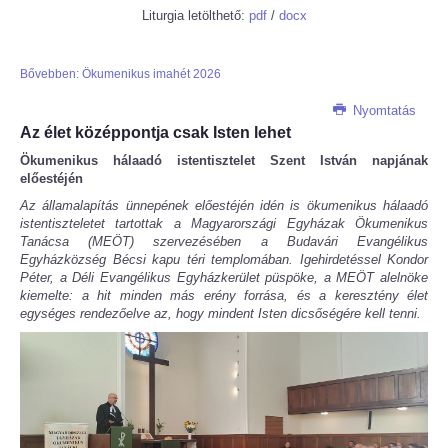
Liturgia letölthető:
pdf
/
docx
Bővebben: Ökumenikus imahét 2026
Nyomtatás
Az élet középpontja csak Isten lehet
Ökumenikus hálaadó istentisztelet Szent István napjának
előestéjén
Az államalapítás ünnepének előestéjén idén is ökumenikus hálaadó
istentiszteletet tartottak a Magyarországi Egyházak Ökumenikus
Tanácsa (MEÖT) szervezésében a Budavári Evangélikus
Egyházközség Bécsi kapu téri templomában. Igehirdetéssel Kondor
Péter, a Déli Evangélikus Egyházkerület püspöke, a MEÖT alelnöke
kiemelte: a hit minden más erény forrása, és a keresztény élet
egységes rendezőelve az, hogy mindent Isten dicsőségére kell tenni.