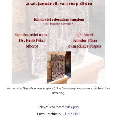
Kép forrása: Szent Gayane-templom (https://www.pagineinprogress.it/i-khatchkar-
armenia/).
Plakát letölthető:
pdf
/
png
Füzet letölthető:
HUN
/
ENG