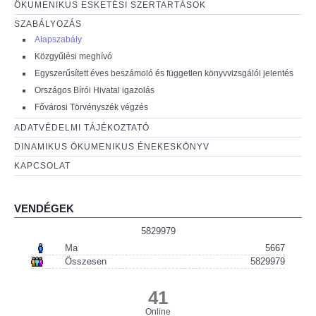
ÖKUMENIKUS ESKETÉSI SZERTARTÁSOK
SZABÁLYOZÁS
Alapszabály
Közgyűlési meghívó
Egyszerűsített éves beszámoló és független könyvvizsgálói jelentés
Országos Bírói Hivatal igazolás
Fővárosi Törvényszék végzés
ADATVÉDELMI TÁJÉKOZTATÓ
DINAMIKUS ÖKUMENIKUS ÉNEKESKÖNYV
KAPCSOLAT
VENDÉGEK
5829979
Ma
5667
Összesen
5829979
41
Online