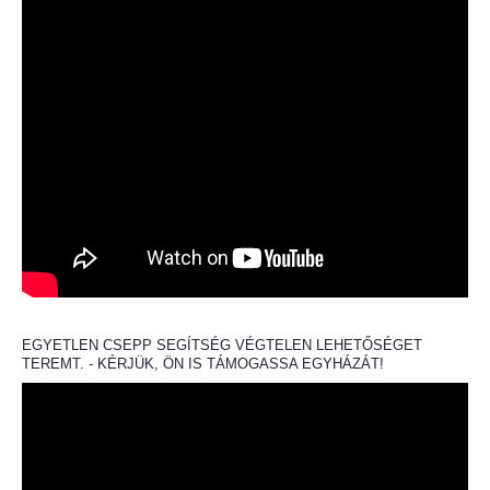
EGYETLEN CSEPP SEGÍTSÉG VÉGTELEN LEHETŐSÉGET
TEREMT. - KÉRJÜK, ÖN IS TÁMOGASSA EGYHÁZÁT!