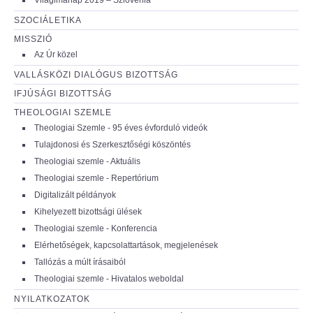
SZOCIÁLETIKA
MISSZIÓ
Az Úr közel
VALLÁSKÖZI DIALÓGUS BIZOTTSÁG
IFJÚSÁGI BIZOTTSÁG
THEOLOGIAI SZEMLE
Theologiai Szemle - 95 éves évforduló videók
Tulajdonosi és Szerkesztőségi köszöntés
Theologiai szemle - Aktuális
Theologiai szemle - Repertórium
Digitalizált példányok
Kihelyezett bizottsági ülések
Theologiai szemle - Konferencia
Elérhetőségek, kapcsolattartások, megjelenések
Tallózás a múlt írásaiból
Theologiai szemle - Hivatalos weboldal
NYILATKOZATOK